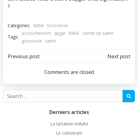
?
Categories:
Bébé
Grossesse
accouchement
apgar
Bébé
carnet de santé
Tags:
grossesse
santé
Post
Post
Previous post
Next post
navigation
navigation
Comments are closed
Search
for:
Derniers articles
La lactation induite
Le colostrum