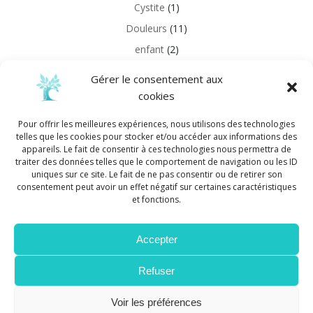
Cystite
(1)
Douleurs
(11)
enfant
(2)
Grossesse
(21)
Gérer le consentement aux
Information
(11)
cookies
Réflexologie
(1)
Pour offrir les meilleures expériences, nous utilisons des technologies
Sports
(1)
telles que les cookies pour stocker et/ou accéder aux informations des
appareils. Le fait de consentir à ces technologies nous permettra de
Uncategorized
(2)
traiter des données telles que le comportement de navigation ou les ID
uniques sur ce site. Le fait de ne pas consentir ou de retirer son
consentement peut avoir un effet négatif sur certaines caractéristiques
lien bebe
et fonctions.
this is a link
Accepter
Refuser
© 2026 Cécile Graziani - Ostéopathe D.O.. Created for
free using WordPress and
Colibri
Voir les préférences