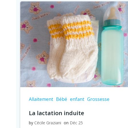
Allaitement
Bébé
enfant
Grossesse
La lactation induite
by
Cécile Graziani
on
Déc 25