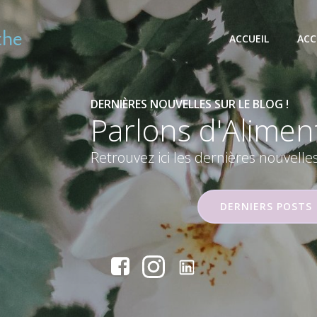
the
ACCUEIL
ACC
DERNIÈRES NOUVELLES SUR LE BLOG !
Parlons
du Somm
Retrouvez ici les dernières nouvelle
DERNIERS POSTS