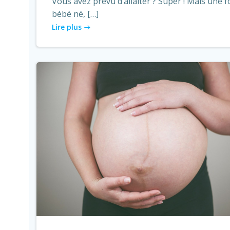
Vous avez prévu d’allaiter ? Super ! Mais une f
bébé né, […]
Lire plus