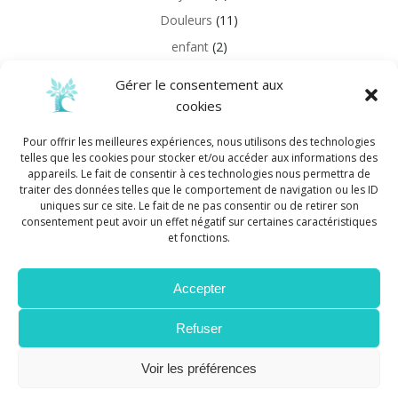
Douleurs
(11)
enfant
(2)
Grossesse
(21)
Gérer le consentement aux
Information
(11)
cookies
Réflexologie
(1)
Pour offrir les meilleures expériences, nous utilisons des technologies
Sports
(1)
telles que les cookies pour stocker et/ou accéder aux informations des
appareils. Le fait de consentir à ces technologies nous permettra de
Uncategorized
(2)
traiter des données telles que le comportement de navigation ou les ID
uniques sur ce site. Le fait de ne pas consentir ou de retirer son
consentement peut avoir un effet négatif sur certaines caractéristiques
lien bebe
et fonctions.
this is a link
Accepter
Refuser
© 2026 Cécile Graziani - Ostéopathe D.O.. Created for
free using WordPress and
Colibri
Voir les préférences