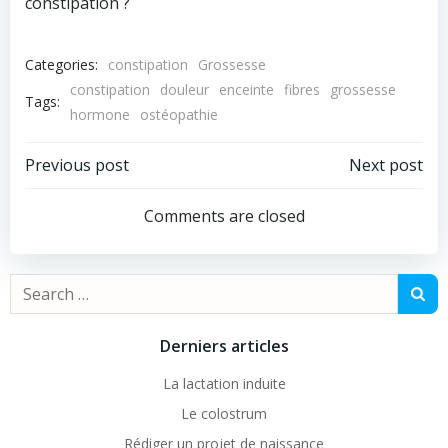
constipation ?
Categories:
constipation
Grossesse
constipation
douleur
enceinte
fibres
grossesse
Tags:
hormone
ostéopathie
Post
Post
Previous post
Next post
navigation
navigation
Comments are closed
Search
for:
Derniers articles
La lactation induite
Le colostrum
Rédiger un projet de naissance