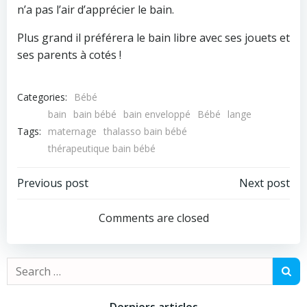
n’a pas l’air d’apprécier le bain.
Plus grand il préférera le bain libre avec ses jouets et
ses parents à cotés !
Categories:
Bébé
bain
bain bébé
bain enveloppé
Bébé
lange
Tags:
maternage
thalasso bain bébé
thérapeutique bain bébé
Post
Post
Previous post
Next post
navigation
navigation
Comments are closed
Search
for: