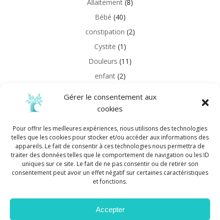
Allaitement
(8)
Bébé
(40)
constipation
(2)
Cystite
(1)
Douleurs
(11)
enfant
(2)
Grossesse
(21)
Gérer le consentement aux
Information
(11)
cookies
Réflexologie
(1)
Pour offrir les meilleures expériences, nous utilisons des technologies
Sports
(1)
telles que les cookies pour stocker et/ou accéder aux informations des
appareils. Le fait de consentir à ces technologies nous permettra de
Uncategorized
(2)
traiter des données telles que le comportement de navigation ou les ID
uniques sur ce site. Le fait de ne pas consentir ou de retirer son
consentement peut avoir un effet négatif sur certaines caractéristiques
lien bebe
et fonctions.
this is a link
Accepter