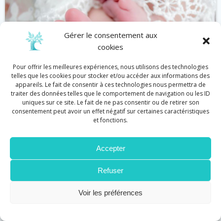
Gérer le consentement aux
cookies
Pour offrir les meilleures expériences, nous utilisons des technologies
telles que les cookies pour stocker et/ou accéder aux informations des
appareils. Le fait de consentir à ces technologies nous permettra de
traiter des données telles que le comportement de navigation ou les ID
uniques sur ce site. Le fait de ne pas consentir ou de retirer son
consentement peut avoir un effet négatif sur certaines caractéristiques
et fonctions.
Bébé
Réflexologie
Accepter
Réflexologie et défenses immunitaires
by
Cécile Graziani
on
Juin 11
Refuser
Stimuler les défenses immunitaires en touchant
Voir les préférences
les pieds, en voilà une drôle […]
Lire plus