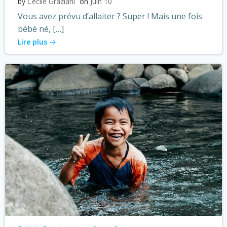
by
Cécile Graziani
on
Juin 10
Vous avez prévu d’allaiter ? Super ! Mais une fois
bébé né, […]
Lire plus