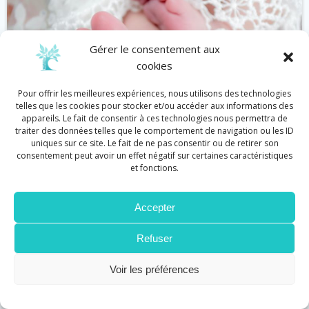
Gérer le consentement aux
cookies
Pour offrir les meilleures expériences, nous utilisons des technologies
telles que les cookies pour stocker et/ou accéder aux informations des
appareils. Le fait de consentir à ces technologies nous permettra de
traiter des données telles que le comportement de navigation ou les ID
uniques sur ce site. Le fait de ne pas consentir ou de retirer son
consentement peut avoir un effet négatif sur certaines caractéristiques
et fonctions.
Bébé
Réflexologie
Accepter
Réflexologie et défenses immunitaires
by
Cécile Graziani
on
Juin 11
Refuser
Stimuler les défenses immunitaires en touchant
Voir les préférences
les pieds, en voilà une drôle […]
Lire plus