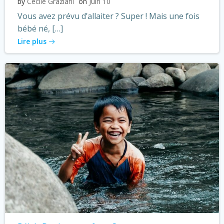
by
Cécile Graziani
on
Juin 10
Vous avez prévu d’allaiter ? Super ! Mais une fois
bébé né, […]
Lire plus