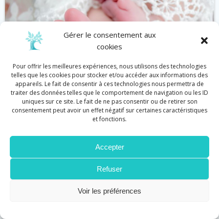
Gérer le consentement aux
cookies
Pour offrir les meilleures expériences, nous utilisons des technologies
telles que les cookies pour stocker et/ou accéder aux informations des
appareils. Le fait de consentir à ces technologies nous permettra de
traiter des données telles que le comportement de navigation ou les ID
uniques sur ce site. Le fait de ne pas consentir ou de retirer son
consentement peut avoir un effet négatif sur certaines caractéristiques
et fonctions.
Bébé
Réflexologie
Accepter
Réflexologie et défenses immunitaires
by
Cécile Graziani
on
Juin 11
Refuser
Stimuler les défenses immunitaires en touchant
Voir les préférences
les pieds, en voilà une drôle […]
Lire plus