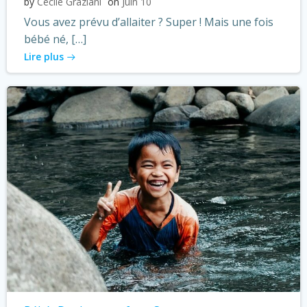
by
Cécile Graziani
on
Juin 10
Vous avez prévu d’allaiter ? Super ! Mais une fois
bébé né, […]
Lire plus