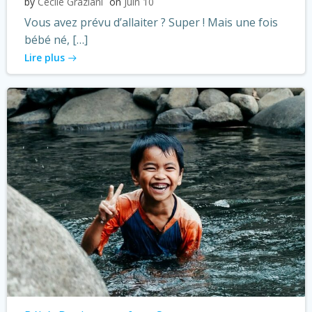
by
Cécile Graziani
on
Juin 10
Vous avez prévu d’allaiter ? Super ! Mais une fois
bébé né, […]
Lire plus