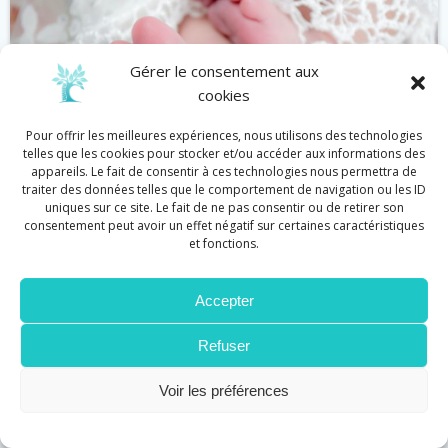
Gérer le consentement aux
cookies
Pour offrir les meilleures expériences, nous utilisons des technologies
telles que les cookies pour stocker et/ou accéder aux informations des
appareils. Le fait de consentir à ces technologies nous permettra de
traiter des données telles que le comportement de navigation ou les ID
uniques sur ce site. Le fait de ne pas consentir ou de retirer son
consentement peut avoir un effet négatif sur certaines caractéristiques
et fonctions.
Bébé
Réflexologie
Accepter
Réflexologie et défenses immunitaires
by
Cécile Graziani
on
Juin 11
Refuser
Stimuler les défenses immunitaires en touchant
Voir les préférences
les pieds, en voilà une drôle […]
Lire plus