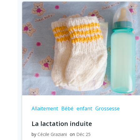
Allaitement
Bébé
enfant
Grossesse
La lactation induite
by
Cécile Graziani
on
Déc 25