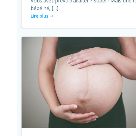
Vous avez prévu d’allaiter ? Super ! Mais une f
bébé né, […]
Lire plus