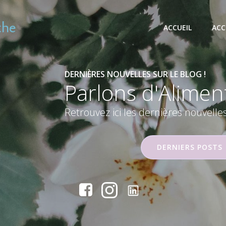
the
ACCUEIL
ACC
DERNIÈRES NOUVELLES SUR LE BLOG !
Parlons
d'Alimen
Retrouvez ici les dernières nouvelle
DERNIERS POSTS