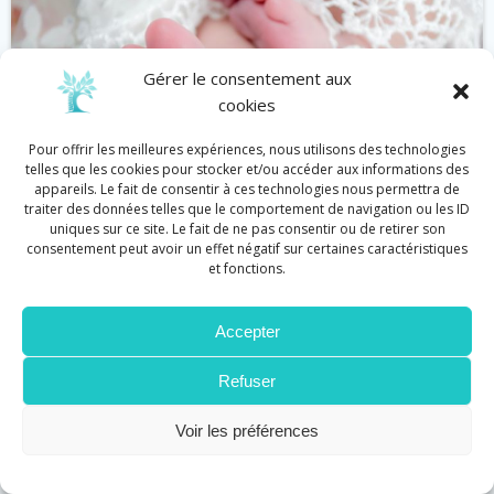
Gérer le consentement aux
cookies
Pour offrir les meilleures expériences, nous utilisons des technologies
telles que les cookies pour stocker et/ou accéder aux informations des
appareils. Le fait de consentir à ces technologies nous permettra de
traiter des données telles que le comportement de navigation ou les ID
uniques sur ce site. Le fait de ne pas consentir ou de retirer son
consentement peut avoir un effet négatif sur certaines caractéristiques
et fonctions.
Bébé
Réflexologie
Accepter
Réflexologie et défenses immunitaires
by
Cécile Graziani
on
Juin 11
Refuser
Stimuler les défenses immunitaires en touchant
Voir les préférences
les pieds, en voilà une drôle […]
Lire plus