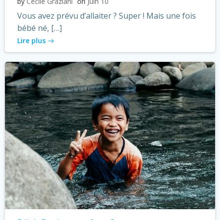
by
Cécile Graziani
on
Juin 10
Vous avez prévu d’allaiter ? Super ! Mais une fois
bébé né, […]
Lire plus