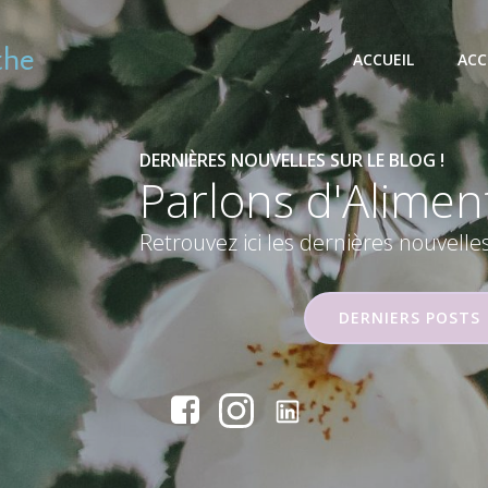
the
ACCUEIL
ACC
DERNIÈRES NOUVELLES SUR LE BLOG !
Parlons
d'Alimen
Retrouvez ici les dernières nouvelle
DERNIERS POSTS