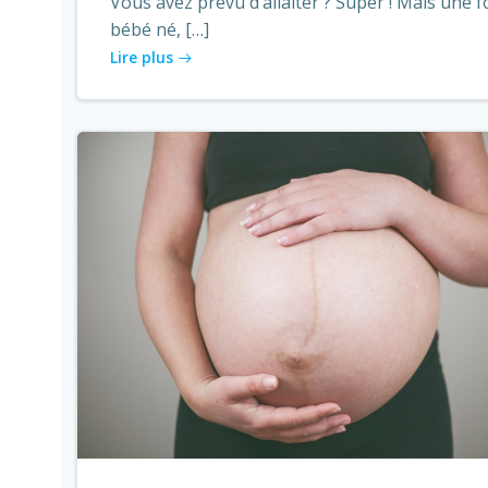
Vous avez prévu d’allaiter ? Super ! Mais une f
bébé né, […]
Lire plus