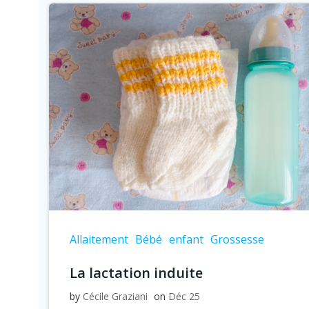
Allaitement
Bébé
enfant
Grossesse
La lactation induite
by
Cécile Graziani
on
Déc 25