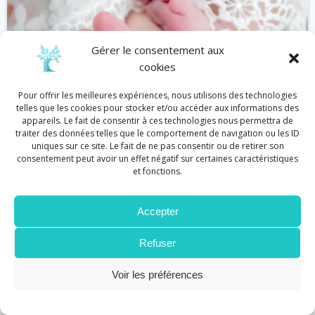
Gérer le consentement aux
cookies
Pour offrir les meilleures expériences, nous utilisons des technologies
telles que les cookies pour stocker et/ou accéder aux informations des
appareils. Le fait de consentir à ces technologies nous permettra de
traiter des données telles que le comportement de navigation ou les ID
uniques sur ce site. Le fait de ne pas consentir ou de retirer son
consentement peut avoir un effet négatif sur certaines caractéristiques
et fonctions.
Bébé
Réflexologie
Accepter
Réflexologie et défenses immunitaires
by
Cécile Graziani
on
Juin 11
Refuser
Stimuler les défenses immunitaires en touchant
Voir les préférences
les pieds, en voilà une drôle […]
Lire plus