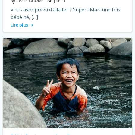
by
Cécile Graziani
on
Juin 10
Vous avez prévu d’allaiter ? Super ! Mais une fois
bébé né, […]
Lire plus