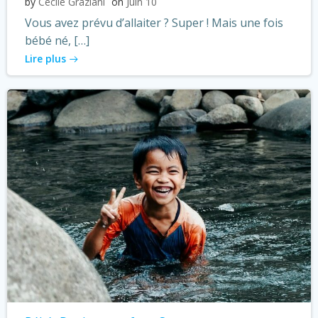
by
Cécile Graziani
on
Juin 10
Vous avez prévu d’allaiter ? Super ! Mais une fois
bébé né, […]
Lire plus