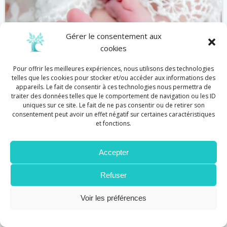
Gérer le consentement aux
cookies
Pour offrir les meilleures expériences, nous utilisons des technologies
telles que les cookies pour stocker et/ou accéder aux informations des
appareils. Le fait de consentir à ces technologies nous permettra de
traiter des données telles que le comportement de navigation ou les ID
uniques sur ce site. Le fait de ne pas consentir ou de retirer son
consentement peut avoir un effet négatif sur certaines caractéristiques
et fonctions.
Bébé
Réflexologie
Accepter
Réflexologie et défenses immunitaires
by
Cécile Graziani
on
Juin 11
Refuser
Stimuler les défenses immunitaires en touchant
Voir les préférences
les pieds, en voilà une drôle […]
Lire plus