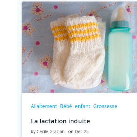
Allaitement
Bébé
enfant
Grossesse
La lactation induite
by
Cécile Graziani
on
Déc 25