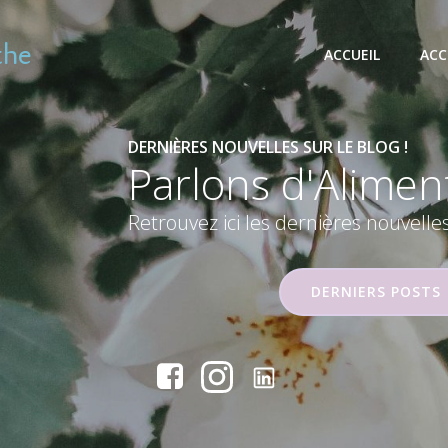
the
ACCUEIL
ACC
DERNIÈRES NOUVELLES SUR LE BLOG !
Parlons
du Somm
Retrouvez ici les dernières nouvelle
DERNIERS POSTS