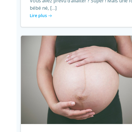
Vous avez prévu d’allaiter ? Super ! Mais une f
bébé né, […]
Lire plus