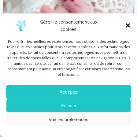
Gérer le consentement aux
cookies
Pour offrir les meilleures expériences, nous utilisons des technologies
telles que les cookies pour stocker et/ou accéder aux informations des
appareils. Le fait de consentir à ces technologies nous permettra de
traiter des données telles que le comportement de navigation ou les ID
uniques sur ce site. Le fait de ne pas consentir ou de retirer son
consentement peut avoir un effet négatif sur certaines caractéristiques
et fonctions.
Bébé
Réflexologie
Accepter
Réflexologie et défenses immunitaires
by
Cécile Graziani
on
Juin 11
Refuser
Stimuler les défenses immunitaires en touchant
Voir les préférences
les pieds, en voilà une drôle […]
Lire plus