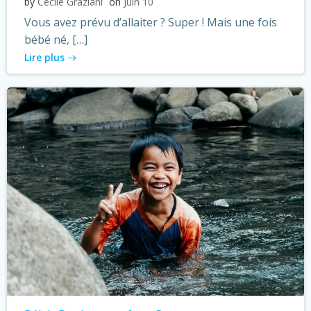
by
Cécile Graziani
on
Juin 10
Vous avez prévu d’allaiter ? Super ! Mais une fois
bébé né, […]
Lire plus